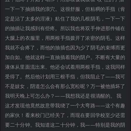
一下一下抽插我的浪穴。这很舒服，但粘稠的手指（肯
定是沾了太多的淫液）粘住了我的几根阴毛，一下一下
的抽插让我感到有些疼。所以我也将双手伸进那件铺在
大腿上的衣服里，用两根手指拨开了浓密的阴毛。这样
我就不会疼了，而他的抽插也因为少了阴毛的束缚而更
加自如。他就这样一直抽插着我的阴户。不断有大量的
液体从里面流出来。他还会试着用两根手指，这我同样
受得了。然后他计划用三根手指，但我阻止了——我可
不是妓女，阴道怎么会有那么宽松呢？万一被他插坏了
我明天晚上可怎么办？——我想我还是很清醒的。 我
这才发现他竟然故意带我绕了一个大弯路——这个有趣
的家伙！看来校门已经关了，而现在要回学校至少还需
要二十分钟。我知道这二十分钟，我——特别是我的阴