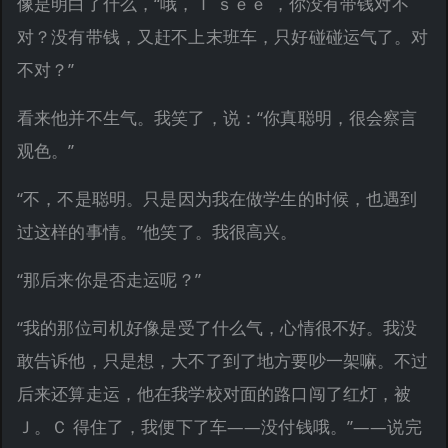
像是明白了什么，“哦，Ｉ ｓｅｅ ，你没有带钱对不
对？没有带钱，又赶不上末班车，只好碰碰运气了。对
不对？”
看来他并不生气。我笑了，说：“你真聪明，很会察言
观色。”
“不，不是聪明。只是因为我在做学生的时候，也遇到
过这样的事情。”他笑了。我很高兴。
“那后来你是否走运呢？”
“我的那位司机好像是受了什么气，心情很不好。我没
敢告诉他，只是想，大不了到了地方要吵一架嘛。不过
后来还算走运，他在我学校对面的路口闯了红灯，被
Ｊ。Ｃ 得住了，我便下了车——没付钱哦。”——说完