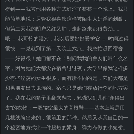
得到——我被他用各种方式奸淫了整整一个晚上。我只
能简单地说：尽管我很喜欢这样被陌生人奸淫的刺激，
但第二天我的阴户又红又肿，走起路来都很费劲……
哦……我可怜的骚穴，我以后要好好爱护它……时间过得
很快，一晃就到了第二天晚上六点。我急忙赶回宿舍
——好得很！她们都不在！别问我我的舍友们叫什么名
字，因为她们大都没在宿舍过过夜，大学里像我这样多
少有些淫荡的女生很多，而有所不同的是，它们大都是
和男朋友出去鬼混的。宿舍只是她们存放行李的地方罢
了。我在我的箱子里翻来翻去，勉强找到几件“穿得出
去”的衣物：一双镂空最大的高根鞋——基本上就是用
几根线编出来的，很前卫的那种。然后又从我自己的一
个秘密地方找出一件超短的紧身、弹力布做的小短裙。