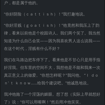
户，都是属于他的。
“你好阴险（ｃａｔｔｉｓｈ）！”我打趣地说。
“你好淫贱（ｇｏａｔｉｓｈ）！”他竟然和我压上了韵
律，看来以前他是个校园诗人。我们两个笑了。我当然
知道为什么自己会笑——因为我喜欢男人这么说我——
在这个时代，淫贱有什么不好？
我们在马路边把车停下了。看来他是不甘心只是用手指
奸淫我。但车里的空间不大，我想他是不能和我来一次
真正意义上的做爱。“你想怎样呢？”我问他。 “Ｉ ｄｏ
ｎ' ｔ ｋｎｏｗ……给我个建议吧。”他诚恳地说。
我冲他抛了一个淫荡的媚眼。想了想（实际上早就想好
了）说：“你可以用嘴啊！”然后用冲他笑笑。