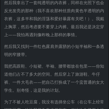
然后我拿出了一套纯透明的内衣裤，同样在光照下也会
反光发亮的那种（我不喜欢那种丝质肉黄色半透明的内
衣裤，这多半和我的淫荡和爱好暴露有关吧！）。我戴
上胸罩，然后考虑要不要穿上内裤。最后我还是决定穿
上——我怕再遇到像昨晚上那样的事情。
然后我又找到一件红色露肩并露脐的小短半袖和一条透
明的窄腰带。
我把高跟鞋、小短裙、半袖、腰带都放在包里——你知
道他们占不了多大的空间。然后穿上了旅游鞋、牛仔
裤、一件大毛衣——把自己打扮成了一个蛮普通的女大
学生。别奇怪，这是我的计划。
为了不被人吃豆腐，我没有选择坐公车（在公车上经常